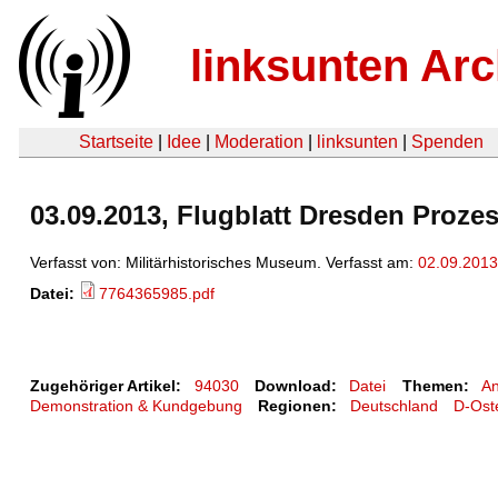
linksunten Arc
Startseite
|
Idee
|
Moderation
|
linksunten
|
Spenden
03.09.2013, Flugblatt Dresden Proze
Verfasst von: Militärhistorisches Museum. Verfasst am:
02.09.2013
Datei:
7764365985.pdf
Zugehöriger Artikel:
94030
Download:
Datei
Themen:
An
Demonstration & Kundgebung
Regionen:
Deutschland
D-Ost