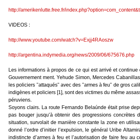
http://amerikenlutte.free.fr/index.php?option=com_conten
VIDEOS :
http://www.youtube.com/watch?v=Exjj4RAoszw
http://argentina.indymedia.org/news/2009/06/675676.php
Les informations à propos de ce qui est arrivé et continue 
Gouvernement ment. Yehude Simon, Mercedes Cabanillas, Mau
les policiers "attaqués" avec des "armes à feu" de gros cal
indigènes et policiers [1], sont des victimes du même assa
péruviens.
Soyons clairs. La route Fernando Belaúnde était prise depu
pas bouger jusqu’à obtenir des progressions concrètes d
situation, survolait de manière constante la zone en utilis
donné l’ordre d’initier l’expulsion, le général Uribe Altamir
indistincte d’armes à feu et l’autorisation de faire feu au