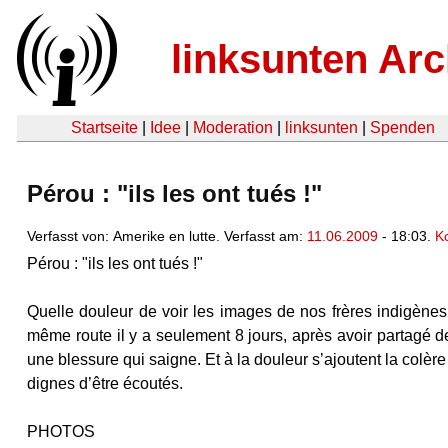
linksunten Arc
Startseite
|
Idee
|
Moderation
|
linksunten
|
Spenden
Pérou : "ils les ont tués !"
Verfasst von: Amerike en lutte. Verfasst am:
11.06.2009
- 18:03.
K
Pérou : "ils les ont tués !"
Quelle douleur de voir les images de nos frères indigènes s
même route il y a seulement 8 jours, après avoir partagé de
une blessure qui saigne. Et à la douleur s’ajoutent la colè
dignes d’être écoutés.
PHOTOS