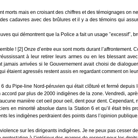
t morts mais en croisant des chiffres et des témoignages on ne d
 des cadavres avec des brûlures et il y a des témoins qui assure
reuves qui démontrent que la Police a fait un usage "excessif", br
 terrible ! [2] Onze d’entre eux sont morts durant l’affrontemen
 réussissant à leur retirer leurs armes ou en les blessant av
t jamais arrivées si le Gouvernement avait choisi de dialoguer.
 qui étaient agressés restent assis en regardant comment on leur
 du Pipe-line Nord-péruvien qui était clôturé et fermé depuis le 2
n accord par plus de 2000 indigènes de la zone. Vendredi, aprè
r d’aucune manière cet oeil pour oeil, dent pour dent. Cependa
 en minorité absolue dans la Station 6 et qu’il était très prob
nts les indigènes perdraient des points dans l’opinion publique
violence sur les dirigeants indigènes. Je ne peux pas cesser de
la protestation à l’intérieur des marges de respect pour les dr