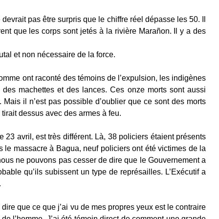
evrait pas être surpris que le chiffre réel dépasse les 50. Il
nt que les corps sont jetés à la rivière Marañon. Il y a des
utal et non nécessaire de la force.
t. Comme ont raconté des témoins de l’expulsion, les indigènes
ec des machettes et des lances. Ces onze morts sont aussi
 Mais il n’est pas possible d’oublier que ce sont des morts
 tirait dessus avec des armes à feu.
3 avril, est très différent. Là, 38 policiers étaient présents
s le massacre à Bagua, neuf policiers ont été victimes de la
nt, nous ne pouvons pas cesser de dire que le Gouvernement a
able qu’ils subissent un type de représailles. L’Exécutif a
.
 dire que ce que j’ai vu de mes propres yeux est le contraire
oits de l’homme. J’ai été témoin direct de comment une grande