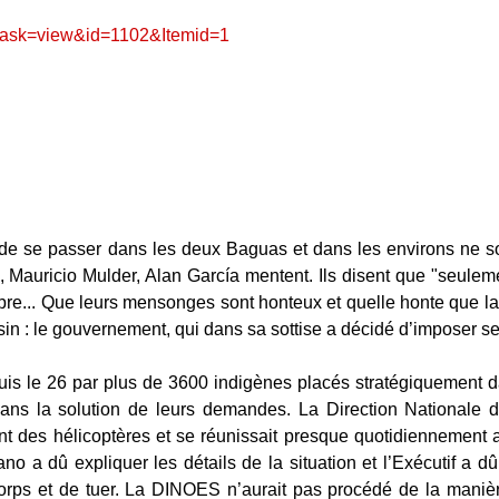
t&task=view&id=1102&Itemid=1
de se passer dans les deux Baguas et dans les environs ne sont
ricio Mulder, Alan García mentent. Ils disent que "seulement
ibre... Que leurs mensonges sont honteux et quelle honte que la
ssin : le gouvernement, qui dans sa sottise a décidé d’impose
is le 26 par plus de 3600 indigènes placés stratégiquement da
ans la solution de leurs demandes. La Direction Nationale d
ant des hélicoptères et se réunissait presque quotidiennement 
ano a dû expliquer les détails de la situation et l’Exécutif a d
 corps et de tuer. La DINOES n’aurait pas procédé de la manière