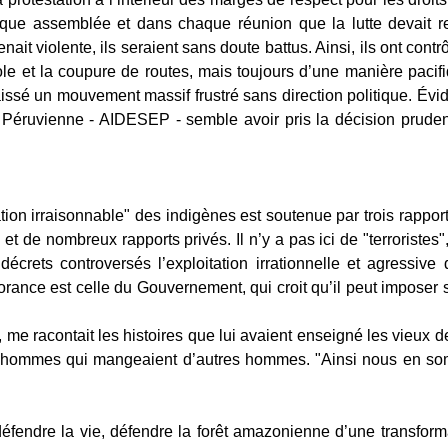
haque assemblée et dans chaque réunion que la lutte devait re
enait violente, ils seraient sans doute battus. Ainsi, ils ont cont
le et la coupure de routes, mais toujours d’une manière pacif
aissé un mouvement massif frustré sans direction politique. Év
 Péruvienne - AIDESEP - semble avoir pris la décision prude
tation irraisonnable" des indigènes est soutenue par trois rapp
 de nombreux rapports privés. Il n’y a pas ici de "terroristes",
ets controversés l’exploitation irrationnelle et agressive de
ance est celle du Gouvernement, qui croit qu’il peut imposer s
o, me racontait les histoires que lui avaient enseigné les vi
ns hommes qui mangeaient d’autres hommes. "Ainsi nous en som
 défendre la vie, défendre la forêt amazonienne d’une transfor