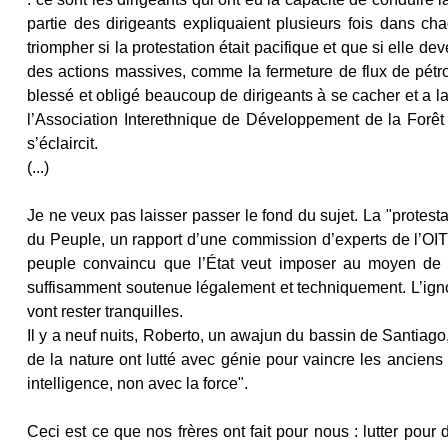
partie des dirigeants expliquaient plusieurs fois dans c
triompher si la protestation était pacifique et que si elle dev
des actions massives, comme la fermeture de flux de pétro
blessé et obligé beaucoup de dirigeants à se cacher et a l
l’Association Interethnique de Développement de la Forêt
s’éclaircit.
(...)
Je ne veux pas laisser passer le fond du sujet. La "protes
du Peuple, un rapport d’une commission d’experts de l’OIT et
peuple convaincu que l’État veut imposer au moyen de décr
suffisamment soutenue légalement et techniquement. L’ignor
vont rester tranquilles.
Il y a neuf nuits, Roberto, un awajun du bassin de Santiag
de la nature ont lutté avec génie pour vaincre les ancie
intelligence, non avec la force".
Ceci est ce que nos frères ont fait pour nous : lutter pour