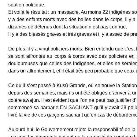
soutien politique.
Et voilà le résultat : un massacre. Au moins 22 indigènes son
y a des enfants morts avec des balles dans le corps. Il y a
dizaines de détenus dont la situation n’est pas connue.
Il y a des blessés graves et très graves et il y a assez de p
De plus, il y a vingt policiers morts. Bien entendu que c’est
se sont affrontés au corps à corps avec des policiers en
douloureuses que celles des indigènes, et elles ne seraien
dans un affrontement, et il était très peu probable que ceux
Ce qu’il s’est passé à Kusú Grande, où se trouve la Station 6
depuis des semaines, mais ils ont été obligés d’arriver à u
colère awajun. Il est évident que l’on ne peut pas justifie
commencé sa barbarie EN SACHANT qu’il y avait 38 policiers
livré la vie de ces garçons sachant qu’en cas de débordeme
Aujourd’hui, le Gouvernement rejete la responsabilité de la 
: ce sont les dirigeants qui ont eu la capacité de conduire 