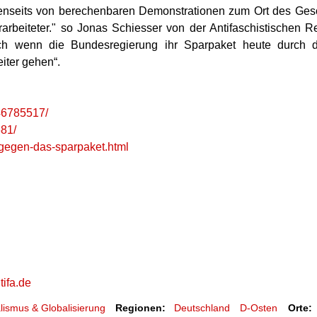
jenseits von berechenbaren Demonstrationen zum Ort des Ge
erarbeiteter." so Jonas Schiesser von der Antifaschistischen
Auch wenn die Bundesregierung ihr Sparpaket heute durch 
eiter gehen“.
346785517/
681/
n-gegen-das-sparpaket.html
tifa.de
alismus & Globalisierung
Regionen:
Deutschland
D-Osten
Orte: