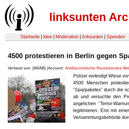
linksunten Arc
Startseite
|
Idee
|
Moderation
|
linksunten
|
Spenden
4500 protestieren in Berlin gegen Sp
Verfasst von: [ARAB] (Account:
Antifaschistische Revolutionäre Akt
Polizei verteidigt Wiese v
4500 Menschen protesti
"Sparpaketes" durch die sc
ab und versuchte den Pro
angelichen "Terror-Warnu
legitimieren. Erst mit ei
Versammlungsbehörde dur