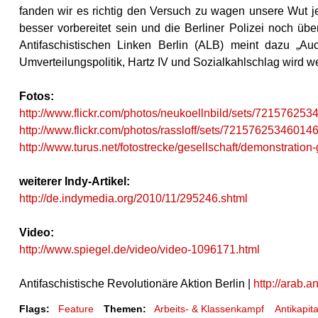
fanden wir es richtig den Versuch zu wagen unsere Wut 
besser vorbereitet sein und die Berliner Polizei noch üb
Antifaschistischen Linken Berlin (ALB) meint dazu „
Umverteilungspolitik, Hartz IV und Sozialkahlschlag wird w
Fotos:
http://www.flickr.com/photos/neukoellnbild/sets/72157625
http://www.flickr.com/photos/rassloff/sets/72157625346014
http://www.turus.net/fotostrecke/gesellschaft/demonstratio
weiterer Indy-Artikel:
http://de.indymedia.org/2010/11/295246.shtml
Video:
http://www.spiegel.de/video/video-1096171.html
Antifaschistische Revolutionäre Aktion Berlin |
http://arab.an
Flags:
Feature
Themen:
Arbeits- & Klassenkampf
Antikapit