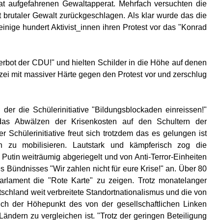
at aufgefahrenen Gewaltapperat. Mehrfach versuchten die
brutaler Gewalt zurückgeschlagen. Als klar wurde das die
inige hundert Aktivist_innen ihren Protest vor das "Konrad
erbot der CDU!" und hielten Schilder in die Höhe auf denen
izei mit massiver Härte gegen den Protest vor und zerschlug
er die Schülerinitiative "Bildungsblockaden einreissen!"
 das Abwälzen der Krisenkosten auf den Schultern der
 Schülerinitiative freut sich trotzdem das es gelungen ist
 zu mobilisieren. Lautstark und kämpferisch zog die
utin weiträumig abgeriegelt und von Anti-Terror-Einheiten
s Bündnisses "Wir zahlen nicht für eure Krise!" an. Über 80
rlament die "Rote Karte" zu zeigen. Trotz monatelanger
tschland weit verbreitete Standortnationalismus und die von
uch der Höhepunkt des von der gesellschaftlichen Linken
ndern zu vergleichen ist. "Trotz der geringen Beteiligung