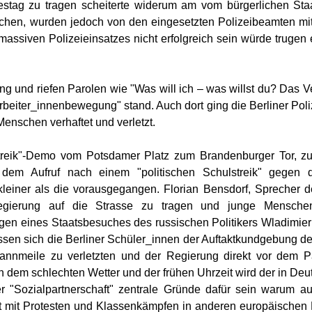
stag zu tragen scheiterte widerum am vom bürgerlichen Sta
hen, wurden jedoch von den eingesetzten Polizeibeamten mit 
siven Polizeieinsatzes nicht erfolgreich sein würde trugen e
g und riefen Parolen wie "Was will ich – was willst du? Das V
 Arbeiter_innenbewegung" stand. Auch dort ging die Berliner Pol
enschen verhaftet und verletzt.
reik"-Demo vom Potsdamer Platz zum Brandenburger Tor, zu d
n dem Aufruf nach einem "politischen Schulstreik" gegen
kleiner als die vorausgegangen. Florian Bensdorf, Sprecher der
Regierung auf die Strasse zu tragen und junge Menschen
n eines Staatsbesuches des russischen Politikers Wladimier P
ssen sich die Berliner Schüler_innen der Auftaktkundgebung de
nmeile zu verletzten und der Regierung direkt vor dem Pa
 dem schlechten Wetter und der frühen Uhrzeit wird der in Deu
r "Sozialpartnerschaft" zentrale Gründe dafür sein warum a
t mit Protesten und Klassenkämpfen in anderen europäischen Lä