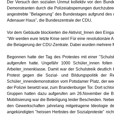
Der Versuch den sozialen Unmut kollektiv vor den Bunde
Demonstranten durch die Polizeiabsperrungen durchzubrec
angestrebte "Belagerung" des Bundestages aufgrund des mas
Adenauer Haus", die Bundeszentrale der CDU.
Vor dem Gebäude blockierten die Aktivist_Innen den Eingan
"Wir werden eure letzte Krise sein! Für eine revolutionäre
die Belagerung der CDU-Zentrale. Dabei wurden mehrere M
Begonnen hatte der Tag des Protestes mit einer "Schulst
aufgerufen hatte. Ungefähr 1000 Schüler_innen folte
Arbeiter_innenklasse. Damit war der Schulstreik deutlich 
Protest gegen die Sozial- und Bildungspolitik der 
Schüler_innendemonstration vom Potsdamer Platz, der wege
der Polizei besetzt war, zum Brandenburger Tor. Dort schlo
Gruppen hatten dazu aufgerufen am 26.November die Ban
Mobilisierung war die Beteiligung leider Bescheiden. Neben
den Gewerkschaften jahrelang mitgetragene Ideologie de
angekündigten "heissen Herbstes der Sozialproteste" nich