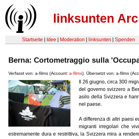
linksunten Arc
Startseite
|
Idee
|
Moderation
|
linksunten
|
Spenden
Berna: Cortometraggio sulla 'Occup
Verfasst von: a-films (Account:
a-films
). Übersetzt von: a-films (Ac
Il 26 giugno, circa 300 migr
del governo svizzero a Ber
asilo della Svizzera e hann
nel paese.
A differenza di altri paesi 
migranti irregolari che vi
estremamente dura e restrittiva, la Svizzera mira a rendere 