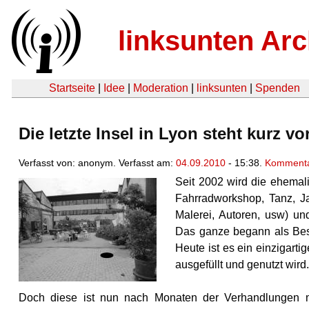
linksunten Arc
Startseite
|
Idee
|
Moderation
|
linksunten
|
Spenden
Die letzte Insel in Lyon steht kurz 
Verfasst von: anonym. Verfasst am:
04.09.2010
- 15:38.
Kommenta
Seit 2002 wird die ehema
Fahrradworkshop, Tanz, Ja
Malerei, Autoren, usw) un
Das ganze begann als Bese
Heute ist es ein einzigart
ausgefüllt und genutzt wird
Doch diese ist nun nach Monaten der Verhandlungen 