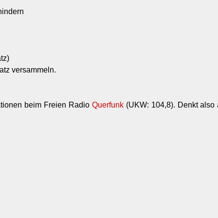
hindern
tz)
latz versammeln.
ationen beim Freien Radio
Querfunk
(UKW: 104,8). Denkt also 