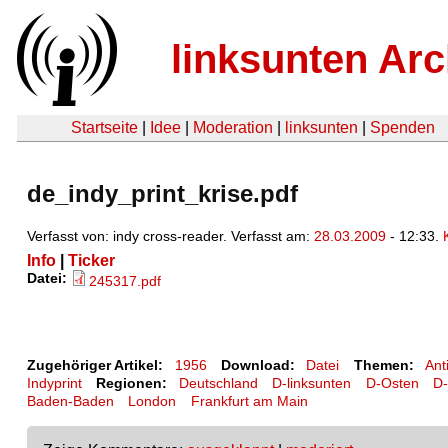
linksunten Arc
Startseite
|
Idee
|
Moderation
|
linksunten
|
Spenden
de_indy_print_krise.pdf
Verfasst von: indy cross-reader. Verfasst am:
28.03.2009
- 12:33.
Info
|
Ticker
Datei:
245317.pdf
Zugehöriger Artikel:
1956
Download:
Datei
Themen:
Ant
Indyprint
Regionen:
Deutschland
D-linksunten
D-Osten
D-
Baden-Baden
London
Frankfurt am Main