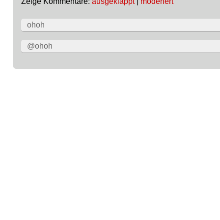
Zeige Kommentare:
ausgeklappt
|
moderiert
ohoh
@ohoh