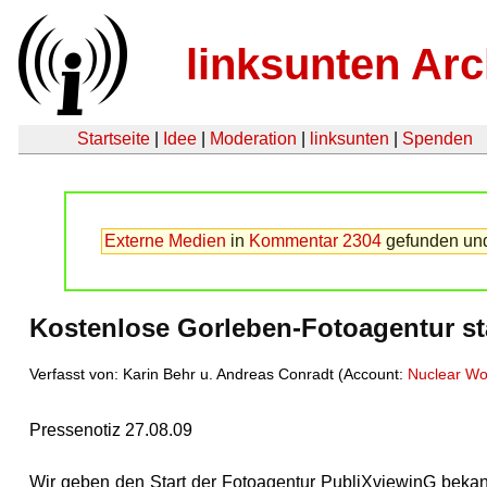
linksunten Arc
Startseite
|
Idee
|
Moderation
|
linksunten
|
Spenden
Externe Medien
in
Kommentar 2304
gefunden und 
Kostenlose Gorleben-Fotoagentur st
Verfasst von: Karin Behr u. Andreas Conradt (Account:
Nuclear Wo
Pressenotiz 27.08.09
Wir geben den Start der Fotoagentur PubliXviewinG bekann