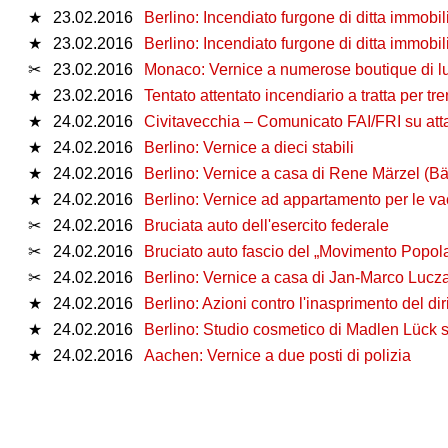
★
23.02.2016
Berlino: Incendiato furgone di ditta immobil
★
23.02.2016
Berlino: Incendiato furgone di ditta immobil
✂
23.02.2016
Monaco: Vernice a numerose boutique di l
★
23.02.2016
Tentato attentato incendiario a tratta per t
★
24.02.2016
Civitavecchia – Comunicato FAI/FRI su atta
★
24.02.2016
Berlino: Vernice a dieci stabili
★
24.02.2016
Berlino: Vernice a casa di Rene Märzel (Bä
★
24.02.2016
Berlino: Vernice ad appartamento per le v
✂
24.02.2016
Bruciata auto dell'esercito federale
✂
24.02.2016
Bruciato auto fascio del „Movimento Popola
✂
24.02.2016
Berlino: Vernice a casa di Jan-Marco Luc
★
24.02.2016
Berlino: Azioni contro l'inasprimento del dirit
★
24.02.2016
Berlino: Studio cosmetico di Madlen Lück s
★
24.02.2016
Aachen: Vernice a due posti di polizia