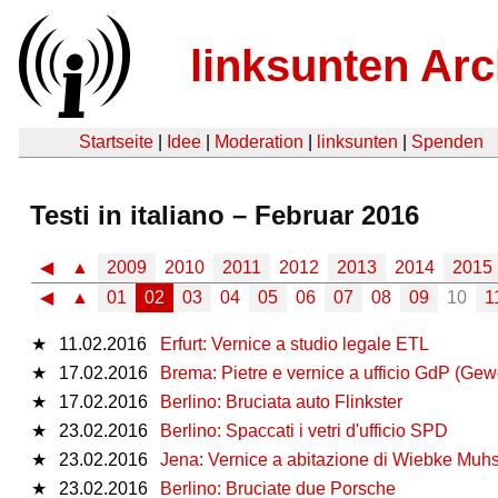
linksunten Arc
Startseite
|
Idee
|
Moderation
|
linksunten
|
Spenden
Testi in italiano – Februar 2016
◀
▲
2009
2010
2011
2012
2013
2014
2015
◀
▲
01
02
03
04
05
06
07
08
09
10
1
★
11.02.2016
Erfurt: Vernice a studio legale ETL
★
17.02.2016
Brema: Pietre e vernice a ufficio GdP (Gewe
★
17.02.2016
Berlino: Bruciata auto Flinkster
★
23.02.2016
Berlino: Spaccati i vetri d'ufficio SPD
★
23.02.2016
Jena: Vernice a abitazione di Wiebke Muhs
★
23.02.2016
Berlino: Bruciate due Porsche