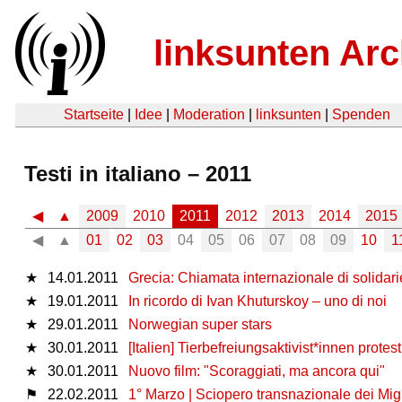
linksunten Arc
Startseite
|
Idee
|
Moderation
|
linksunten
|
Spenden
Testi in italiano – 2011
◀
▲
2009
2010
2011
2012
2013
2014
2015
◀
▲
01
02
03
04
05
06
07
08
09
10
1
★
14.01.2011
Grecia: Chiamata internazionale di solidarietà
★
19.01.2011
In ricordo di Ivan Khuturskoy – uno di noi
★
29.01.2011
Norwegian super stars
★
30.01.2011
[Italien] Tierbefreiungsaktivist*innen prot
★
30.01.2011
Nuovo film: "Scoraggiati, ma ancora qui"
⚑
22.02.2011
1° Marzo | Sciopero transnazionale dei Mig