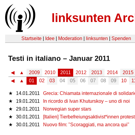
linksunten Arc
Startseite
|
Idee
|
Moderation
|
linksunten
|
Spenden
Testi in italiano – Januar 2011
◀
▲
2009
2010
2011
2012
2013
2014
2015
◀
▲
01
02
03
04
05
06
07
08
09
10
1
★
14.01.2011
Grecia: Chiamata internazionale di solidarietà
★
19.01.2011
In ricordo di Ivan Khuturskoy – uno di noi
★
29.01.2011
Norwegian super stars
★
30.01.2011
[Italien] Tierbefreiungsaktivist*innen prot
★
30.01.2011
Nuovo film: "Scoraggiati, ma ancora qui"