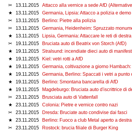
✂
13.11.2015
Attacco alla vernice a sede AfD (Alternativ
★
13.11.2015
Germania, Lipsia: Attacco a polizia e demo
✂
13.11.2015
Berlino: Pietre alla polizia
✂
13.11.2015
Germania, Heidenheim: Spruzzato monume
★
13.11.2015
Lipsia, Germania: Attaccare le reti di destra
✂
19.11.2015
Bruciata auto di Beatrix von Storch (AfD)
★
19.11.2015
Stralsund: incendiate dieci auto di manifest
★
19.11.2015
Kiel: vetri rotti a AfD
★
19.11.2015
Germania, coltivazione a giorno Hambach:
★
19.11.2015
Germania, Berlino: Spaccati i vetri a punto 
★
19.11.2015
Berlino: Smontana bancarella di AfD
★
19.11.2015
Magdeburgo: Bruciata auto d'iscrittrice di 
✂
23.11.2015
Brusciata auto di Vattenfall
★
23.11.2015
Colonia: Pietre e vernice contro nazi
✂
23.11.2015
Dresda: Bruciate auto condivise dai fasci
★
23.11.2015
Berlino: Fuoco a club Metal aperto a destra
✂
23.11.2015
Rostock: brucia filiale di Burger King