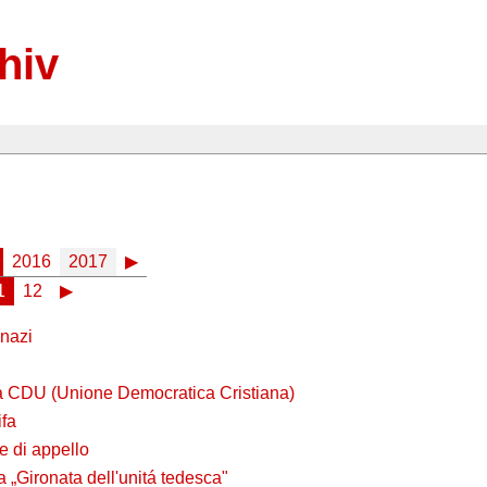
hiv
2016
2017
▶
1
12
▶
 nazi
lla CDU (Unione Democratica Cristiana)
ifa
e di appello
„Gironata dell'unitá tedesca"