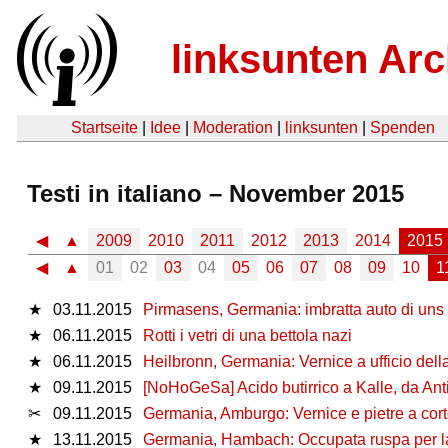
linksunten Arc
Startseite
|
Idee
|
Moderation
|
linksunten
|
Spenden
Testi in italiano – November 2015
◀
▲
2009
2010
2011
2012
2013
2014
2015
◀
▲
01
02
03
04
05
06
07
08
09
10
1
★
03.11.2015
Pirmasens, Germania: imbratta auto di uns
★
06.11.2015
Rotti i vetri di una bettola nazi
★
06.11.2015
Heilbronn, Germania: Vernice a ufficio de
★
09.11.2015
[NoHoGeSa] Acido butirrico a Kalle, da Ant
✂
09.11.2015
Germania, Amburgo: Vernice e pietre a cort
★
13.11.2015
Germania, Hambach: Occupata ruspa per la 