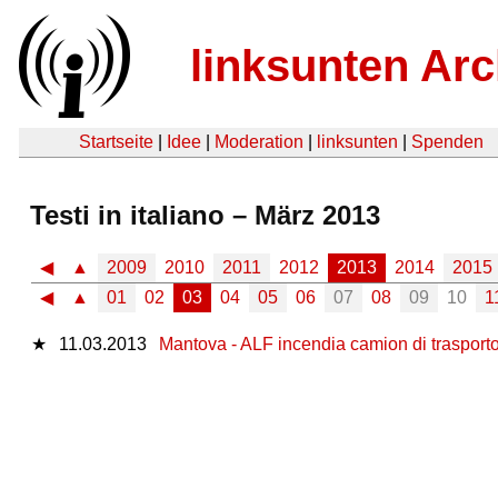
linksunten Arc
Startseite
|
Idee
|
Moderation
|
linksunten
|
Spenden
Testi in italiano – März 2013
◀
▲
2009
2010
2011
2012
2013
2014
2015
◀
▲
01
02
03
04
05
06
07
08
09
10
1
★
11.03.2013
Mantova - ALF incendia camion di trasporto