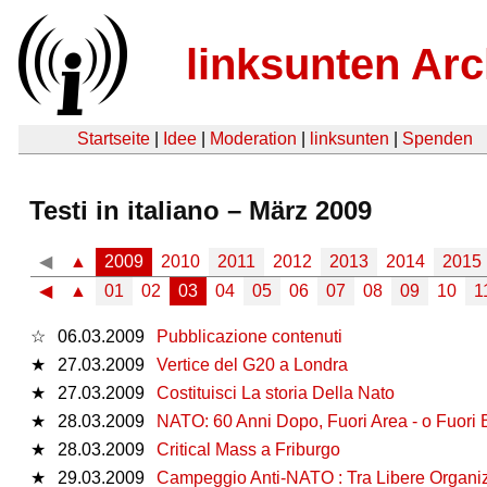
linksunten Arc
Startseite
|
Idee
|
Moderation
|
linksunten
|
Spenden
Testi in italiano – März 2009
◀
▲
2009
2010
2011
2012
2013
2014
2015
◀
▲
01
02
03
04
05
06
07
08
09
10
1
☆
06.03.2009
Pubblicazione contenuti
★
27.03.2009
Vertice del G20 a Londra
★
27.03.2009
Costituisci La storia Della Nato
★
28.03.2009
NATO: 60 Anni Dopo, Fuori Area - o Fuori
★
28.03.2009
Critical Mass a Friburgo
★
29.03.2009
Campeggio Anti-NATO : Tra Libere Organizz