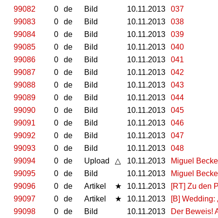
99082
0
de
Bild
10.11.2013
037
99083
0
de
Bild
10.11.2013
038
99084
0
de
Bild
10.11.2013
039
99085
0
de
Bild
10.11.2013
040
99086
0
de
Bild
10.11.2013
041
99087
0
de
Bild
10.11.2013
042
99088
0
de
Bild
10.11.2013
043
99089
0
de
Bild
10.11.2013
044
99090
0
de
Bild
10.11.2013
045
99091
0
de
Bild
10.11.2013
046
99092
0
de
Bild
10.11.2013
047
99093
0
de
Bild
10.11.2013
048
99094
0
de
Upload
△
10.11.2013
Miguel Becke
99095
0
de
Bild
10.11.2013
Miguel Becke
99096
0
de
Artikel
★
10.11.2013
[RT] Zu den P
99097
0
de
Artikel
★
10.11.2013
[B] Wedding:
99098
0
de
Bild
10.11.2013
Der Beweis! A