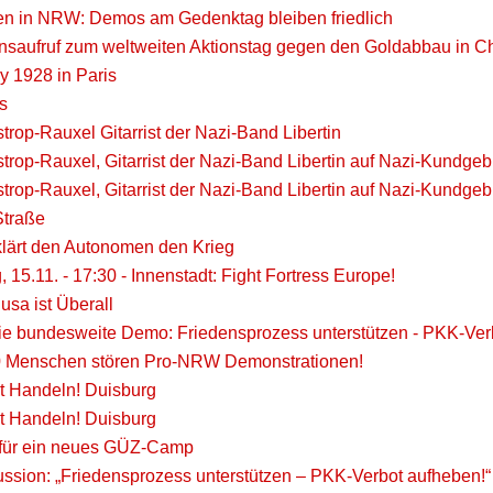
 in NRW: Demos am Gedenktag bleiben friedlich
nsaufruf zum weltweiten Aktionstag gegen den Goldabbau in Ch
y 1928 in Paris
s
trop-Rauxel Gitarrist der Nazi-Band Libertin
trop-Rauxel, Gitarrist der Nazi-Band Libertin auf Nazi-Kundge
trop-Rauxel, Gitarrist der Nazi-Band Libertin auf Nazi-Kundge
Straße
klärt den Autonomen den Krieg
g, 15.11. - 17:30 - Innenstadt: Fight Fortress Europe!
sa ist Überall
die bundesweite Demo: Friedensprozess unterstützen - PKK-Ver
 Menschen stören Pro-NRW Demonstrationen!
ßt Handeln! Duisburg
ßt Handeln! Duisburg
 für ein neues GÜZ-Camp
ssion: „Friedensprozess unterstützen – PKK-Verbot aufheben!“