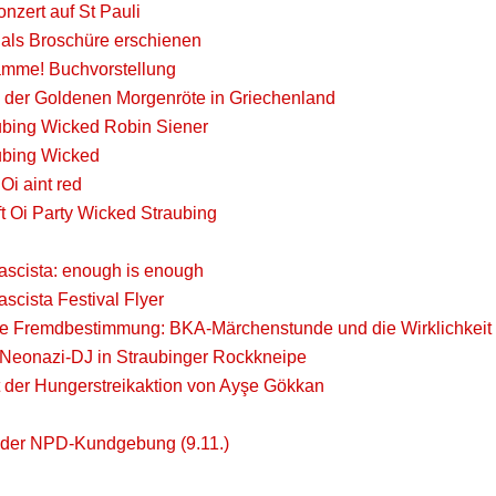
nzert auf St Pauli
e als Broschüre erschienen
mme! Buchvorstellung
 der Goldenen Morgenröte in Griechenland
aubing Wicked Robin Siener
aubing Wicked
Oi aint red
t Oi Party Wicked Straubing
ascista: enough is enough
ascista Festival Flyer
lle Fremdbestimmung: BKA-Märchenstunde und die Wirklichkeit
!" Neonazi-DJ in Straubinger Rockkneipe
it der Hungerstreikaktion von Ayşe Gökkan
 der NPD-Kundgebung (9.11.)