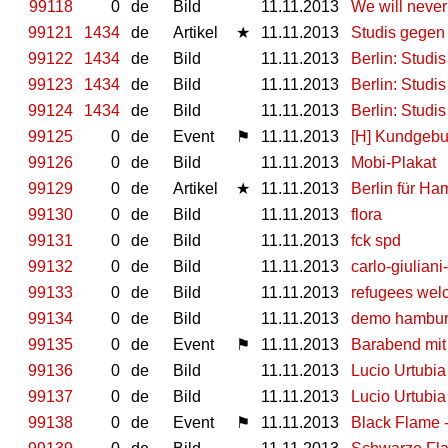
99118
0
de
Bild
11.11.2013
We will never 
99121
1434
de
Artikel
★
11.11.2013
Studis gegen
99122
1434
de
Bild
11.11.2013
Berlin: Studi
99123
1434
de
Bild
11.11.2013
Berlin: Studi
99124
1434
de
Bild
11.11.2013
Berlin: Studi
99125
0
de
Event
⚑
11.11.2013
[H] Kundgebu
99126
0
de
Bild
11.11.2013
Mobi-Plakat
99129
0
de
Artikel
★
11.11.2013
Berlin für Ha
99130
0
de
Bild
11.11.2013
flora
99131
0
de
Bild
11.11.2013
fck spd
99132
0
de
Bild
11.11.2013
carlo-giuliani
99133
0
de
Bild
11.11.2013
refugees we
99134
0
de
Bild
11.11.2013
demo hambu
99135
0
de
Event
⚑
11.11.2013
Barabend mit 
99136
0
de
Bild
11.11.2013
Lucio Urtubia
99137
0
de
Bild
11.11.2013
Lucio Urtubia
99138
0
de
Event
⚑
11.11.2013
Black Flame 