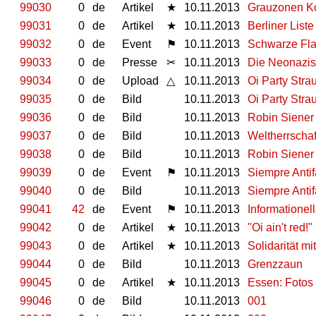
99030
0
de
Artikel
★
10.11.2013
Grauzonen Ko
99031
0
de
Artikel
★
10.11.2013
Berliner List
99032
0
de
Event
⚑
10.11.2013
Schwarze Fla
99033
0
de
Presse
✂
10.11.2013
Die Neonazis
99034
0
de
Upload
△
10.11.2013
Oi Party Str
99035
0
de
Bild
10.11.2013
Oi Party Str
99036
0
de
Bild
10.11.2013
Robin Siener 
99037
0
de
Bild
10.11.2013
Weltherrschaf
99038
0
de
Bild
10.11.2013
Robin Siener
99039
0
de
Event
⚑
10.11.2013
Siempre Antif
99040
0
de
Bild
10.11.2013
Siempre Antif
99041
42
de
Event
⚑
10.11.2013
Informatione
99042
0
de
Artikel
★
10.11.2013
"Oi ain't red
99043
0
de
Artikel
★
10.11.2013
Solidarität m
99044
0
de
Bild
10.11.2013
Grenzzaun
99045
0
de
Artikel
★
10.11.2013
Essen: Fotos
99046
0
de
Bild
10.11.2013
001