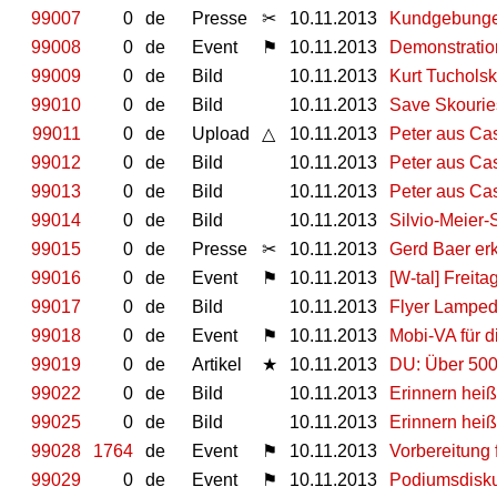
99007
0
de
Presse
✂
10.11.2013
Kundgebungen
99008
0
de
Event
⚑
10.11.2013
Demonstratio
99009
0
de
Bild
10.11.2013
Kurt Tucholsk
99010
0
de
Bild
10.11.2013
Save Skourie
99011
0
de
Upload
△
10.11.2013
Peter aus Cas
99012
0
de
Bild
10.11.2013
Peter aus Cas
99013
0
de
Bild
10.11.2013
Peter aus Cas
99014
0
de
Bild
10.11.2013
Silvio-Meier-
99015
0
de
Presse
✂
10.11.2013
Gerd Baer er
99016
0
de
Event
⚑
10.11.2013
[W-tal] Freita
99017
0
de
Bild
10.11.2013
Flyer Lampedu
99018
0
de
Event
⚑
10.11.2013
Mobi-VA für 
99019
0
de
Artikel
★
10.11.2013
DU: Über 500
99022
0
de
Bild
10.11.2013
Erinnern hei
99025
0
de
Bild
10.11.2013
Erinnern hei
99028
1764
de
Event
⚑
10.11.2013
Vorbereitung
99029
0
de
Event
⚑
10.11.2013
Podiumsdisku