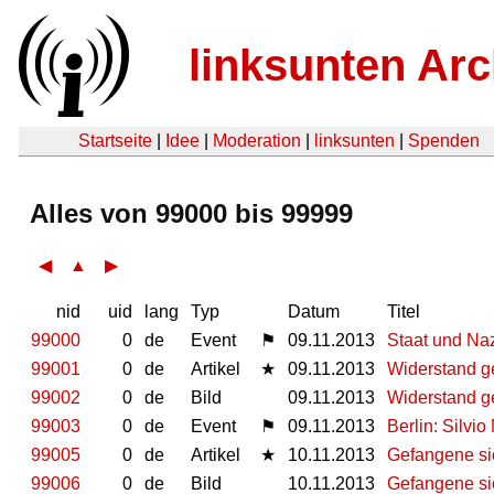
linksunten Arc
Startseite
|
Idee
|
Moderation
|
linksunten
|
Spenden
Alles von 99000 bis 99999
◀
▲
▶
nid
uid
lang
Typ
Datum
Titel
99000
0
de
Event
⚑
09.11.2013
Staat und Naz
99001
0
de
Artikel
★
09.11.2013
Widerstand g
99002
0
de
Bild
09.11.2013
Widerstand g
99003
0
de
Event
⚑
09.11.2013
Berlin: Silvi
99005
0
de
Artikel
★
10.11.2013
Gefangene sic
99006
0
de
Bild
10.11.2013
Gefangene sic