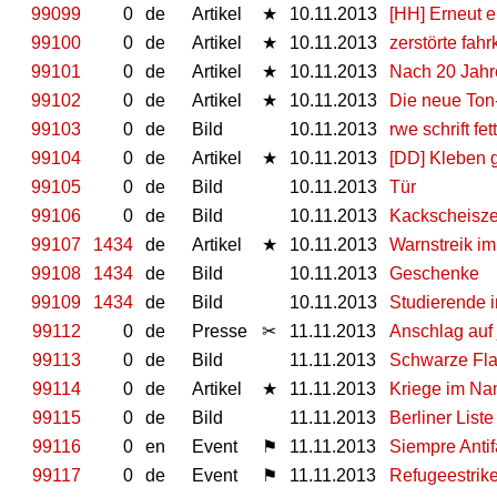
99099
0
de
Artikel
★
10.11.2013
[HH] Erneut 
99100
0
de
Artikel
★
10.11.2013
zerstörte fah
99101
0
de
Artikel
★
10.11.2013
Nach 20 Jahr
99102
0
de
Artikel
★
10.11.2013
Die neue Ton
99103
0
de
Bild
10.11.2013
rwe schrift fett
99104
0
de
Artikel
★
10.11.2013
[DD] Kleben 
99105
0
de
Bild
10.11.2013
Tür
99106
0
de
Bild
10.11.2013
Kackscheisz
99107
1434
de
Artikel
★
10.11.2013
Warnstreik i
99108
1434
de
Bild
10.11.2013
Geschenke
99109
1434
de
Bild
10.11.2013
Studierende in
99112
0
de
Presse
✂
11.11.2013
Anschlag auf
99113
0
de
Bild
11.11.2013
Schwarze F
99114
0
de
Artikel
★
11.11.2013
Kriege im Na
99115
0
de
Bild
11.11.2013
Berliner Liste
99116
0
en
Event
⚑
11.11.2013
Siempre Antif
99117
0
de
Event
⚑
11.11.2013
Refugeestrike