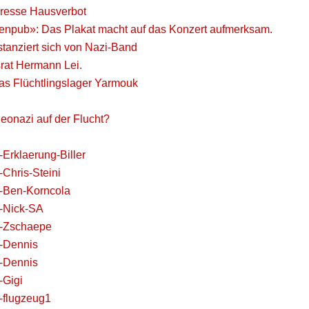
Presse Hausverbot
enpub»: Das Plakat macht auf das Konzert aufmerksam.
stanziert sich von Nazi-Band
at Hermann Lei.
s Flüchtlingslager Yarmouk
eonazi auf der Flucht?
Erklaerung-Biller
Chris-Steini
-Ben-Korncola
-Nick-SA
5-Zschaepe
-Dennis
-Dennis
-Gigi
-flugzeug1