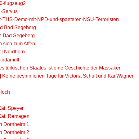
0-flugzeug2
1-Servus
2-THS-Demo-mit-NPD-und-spaeteren-NSU-Terroristen
nd Bad Segeberg
 in Bad Segeberg
 sich zum Affen
el Nordhorn
andamüll
s türkischen Staates ist eine Geschichte der Massaker
 Keine besinnlichen Tage für Victoria Schult und Kai Wagner
sloch
h
Kai, Speyer
 Kai, Remagen
in Dornheim 1
in Dornheim 2