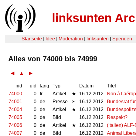
linksunten Arc
Startseite
|
Idee
|
Moderation
|
linksunten
|
Spenden
Alles von 74000 bis 74999
◀
▲
▶
nid
uid
lang
Typ
Datum
Titel
74000
0
fr
Artikel
★
16.12.2012
Non à l’aérop
74001
0
de
Presse
✂
16.12.2012
Bundesrat fü
74004
0
de
Artikel
★
16.12.2012
Bundespolizei
74005
0
de
Bild
16.12.2012
Respekt?
74006
0
de
Artikel
★
16.12.2012
(Italien) ALF
74007
0
de
Bild
16.12.2012
Animal Libera