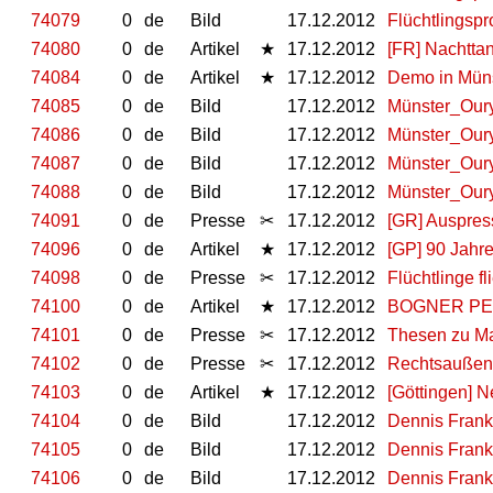
74079
0
de
Bild
17.12.2012
Flüchtlingsp
74080
0
de
Artikel
★
17.12.2012
[FR] Nachtta
74084
0
de
Artikel
★
17.12.2012
Demo in Müns
74085
0
de
Bild
17.12.2012
Münster_Our
74086
0
de
Bild
17.12.2012
Münster_Our
74087
0
de
Bild
17.12.2012
Münster_Our
74088
0
de
Bild
17.12.2012
Münster_Our
74091
0
de
Presse
✂
17.12.2012
[GR] Auspres
74096
0
de
Artikel
★
17.12.2012
[GP] 90 Jahre
74098
0
de
Presse
✂
17.12.2012
Flüchtlinge 
74100
0
de
Artikel
★
17.12.2012
BOGNER PELZ
74101
0
de
Presse
✂
17.12.2012
Thesen zu Ma
74102
0
de
Presse
✂
17.12.2012
Rechtsaußen
74103
0
de
Artikel
★
17.12.2012
[Göttingen] 
74104
0
de
Bild
17.12.2012
Dennis Frank
74105
0
de
Bild
17.12.2012
Dennis Frank
74106
0
de
Bild
17.12.2012
Dennis Frank