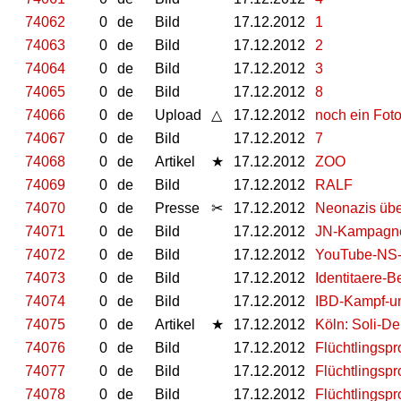
74062
0
de
Bild
17.12.2012
1
74063
0
de
Bild
17.12.2012
2
74064
0
de
Bild
17.12.2012
3
74065
0
de
Bild
17.12.2012
8
74066
0
de
Upload
△
17.12.2012
noch ein Fot
74067
0
de
Bild
17.12.2012
7
74068
0
de
Artikel
★
17.12.2012
ZOO
74069
0
de
Bild
17.12.2012
RALF
74070
0
de
Presse
✂
17.12.2012
Neonazis übe
74071
0
de
Bild
17.12.2012
JN-Kampagne 
74072
0
de
Bild
17.12.2012
YouTube-NS-
74073
0
de
Bild
17.12.2012
Identitaere-
74074
0
de
Bild
17.12.2012
IBD-Kampf-um
74075
0
de
Artikel
★
17.12.2012
Köln: Soli-De
74076
0
de
Bild
17.12.2012
Flüchtlingsp
74077
0
de
Bild
17.12.2012
Flüchtlingsp
74078
0
de
Bild
17.12.2012
Flüchtlingsp