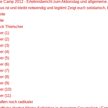
ere Camp 2012 - Erlebnisbericht zum Aktionstag und allgemei
mus ist und bleibt notwendig und legitim! Zeigt euch solidarisch,
eite
ite
ck Thielscher
er (1)
er (2)
er (3)
er (4)
er (5)
er (6)
er (7)
er (8)
er (9)
er (10)
er (11)
ften noch radikaler