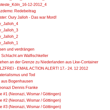
roteste_Köln_16-12-2012_4
nzdemo: Redebeitrag
ter: Oury Jalloh - Das war Mord!
y_Jalloh_4
y_Jalloh_3
y_Jalloh_2
y_Jalloh_1
sen und verdrängen
 Schlacht am Walfischkeller
fliehen an der Grenze zu Niederlanden aus Lkw-Container
FREI - EMAIL ACTION ALERT! 17.- 24. 12 2012
terialismus und Tod
 aus Bogenhausen
Neonazi Dennis Franke
e #1 (Neonazi, Wismar / Göttingen)
e #2 (Neonazi, Wismar / Göttingen)
e #3 (Neonazi, Wismar / Göttingen)