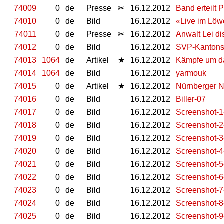
74009
0
de
Presse
✂
16.12.2012
Band erteilt 
74010
0
de
Bild
16.12.2012
«Live im Löw
74011
0
de
Presse
✂
16.12.2012
Anwalt Lei di
74012
0
de
Bild
16.12.2012
SVP-Kantonsr
74013
1064
de
Artikel
★
16.12.2012
Kämpfe um da
74014
1064
de
Bild
16.12.2012
yarmouk
74015
0
de
Artikel
★
16.12.2012
Nürnberger N
74016
0
de
Bild
16.12.2012
Biller-07
74017
0
de
Bild
16.12.2012
Screenshot-1-
74018
0
de
Bild
16.12.2012
Screenshot-2-
74019
0
de
Bild
16.12.2012
Screenshot-3
74020
0
de
Bild
16.12.2012
Screenshot-4
74021
0
de
Bild
16.12.2012
Screenshot-
74022
0
de
Bild
16.12.2012
Screenshot-6
74023
0
de
Bild
16.12.2012
Screenshot-7
74024
0
de
Bild
16.12.2012
Screenshot-8
74025
0
de
Bild
16.12.2012
Screenshot-9