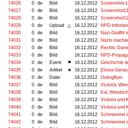
74026
0
de
Bild
16.12.2012
Screenshot-1
74027
0
de
Bild
16.12.2012
Screenshot1
74028
0
de
Bild
16.12.2012
Screenshot1
74029
0
de
Upload
△
16.12.2012
NPD-Infosta
74030
0
de
Bild
16.12.2012
Nazi-Graffiti
74031
0
de
Bild
16.12.2012
Nazis machen
74032
0
de
Bild
16.12.2012
Rechts: Dani
74033
0
de
Bild
16.12.2012
NPD-Propag
74034
0
de
Event
⚑
16.12.2012
Geschichte de
74035
0
de
Artikel
★
16.12.2012
[Gross-Gerau]
74036
0
de
Datei
16.12.2012
Outingflyer
74037
0
de
Bild
16.12.2012
Victoria, Wie
74038
0
de
Bild
16.12.2012
Kai, Wiesloc
74039
0
de
Bild
16.12.2012
Victoria und 
74040
0
de
Bild
16.12.2012
Victoria und
74041
0
de
Bild
16.12.2012
Schmiererei 
74042
0
de
Bild
16.12.2012
Schmiererei 