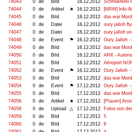
74043
0
de
Bild
16.12.2012
Schmiererei 
74044
0
de
Artikel
★
16.12.2012
[NRW] Info-/Mo
74045
0
de
Bild
16.12.2012
das war Mord
74046
0
de
Datei
16.12.2012
oury jalloh fl
74047
0
de
Datei
16.12.2012
oury jalloh v
74048
0
de
Event
⚑
16.12.2012
Oury Jalloh -
74049
0
de
Bild
16.12.2012
das war Mord
74050
0
de
Bild
16.12.2012
ARK - Autono
74051
0
de
Bild
16.12.2012
Aéroport NO
74052
0
de
Event
⚑
16.12.2012
Oury Jalloh -
74053
0
de
Bild
16.12.2012
das war Mord
74054
0
de
Event
⚑
17.12.2012
Oury Jalloh -
74055
0
de
Bild
17.12.2012
das war Mord
74056
0
de
Artikel
★
17.12.2012
[Plauen] Ansc
74058
0
de
Upload
△
17.12.2012
Fotos von de
74059
0
de
Bild
17.12.2012
5
74060
0
de
Bild
17.12.2012
6
74061
0
de
Bild
17.12.2012
4