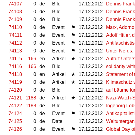
74107
0
de
Bild
17.12.2012
Dennis Frank
74108
0
de
Bild
17.12.2012
Dennis Frank
74109
0
de
Bild
17.12.2012
Dennis Frank
74110
0
de
Event
⚑
17.12.2012
Marx, Adorno 
74111
0
de
Event
⚑
17.12.2012
Adolf Hitler,
74112
0
de
Event
⚑
17.12.2012
Antifaschisti
74113
0
de
Event
⚑
17.12.2012
Unter Nerds. 
74115
166
en
Artikel
★
17.12.2012
Aufruf: Unters
74116
166
de
Bild
17.12.2012
solidarity wit
74118
0
en
Artikel
★
17.12.2012
Statement of 
74119
0
de
Artikel
★
17.12.2012
Klimaschutz 
74120
0
de
Bild
17.12.2012
auf bäume fü
74121
1188
de
Artikel
★
17.12.2012
Nazi-Watch-S
74122
1188
de
Bild
17.12.2012
Ingeborg Lob
74124
0
de
Event
⚑
17.12.2012
Antikapitalis
74125
0
de
Datei
17.12.2012
Weltuntergan
74126
0
de
Event
⚑
17.12.2012
Global Day of