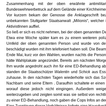
Zusammenhang mit der oben erwähnte antimilitar
Bundeswehrwerbetruck auf dem Gelände einer Kirchheimer
Vor kurzem bekam der Genosse die Anklageschrift be
unbekannten Stuttgarter Staatsanwalt „Milionis“, welche
AktivistInnen auffiel.
So ließ er sich es nicht nehmen, bei der oben genannten 
Etwa eine Woche später kam es zu einem weiteren poli
Umfeld der oben genannten Person und wurde von de
beschädigt wurden mit ihm telefoniert haben soll. Die Bea
Ende Mai, kurz vor den Wahlen, wurden nachts die Perso
hätte Wahlplakate angezündet. Bereits am nächsten Morge
Ihm wurde angedroht auch ihn für eine ED-Behandlung ab
standen die Staatsschützer
Walentin
und
Schick
aus Essl
zuhause. In den nächsten Tagen wiederholte sich das Sze
Nachbarn und seine Eltern . Daraufhin schaltete er einen
worauf diese jedoch nicht eingingen. Außerdem weige
weiterzugeben und zeigten somit was sie selbst von rechtli
zu einer ED-Behandlung, noch gaben die Cops Infos an de
Eine Zuspitzung dieser Verhältnisse lieferte eine Hausdu