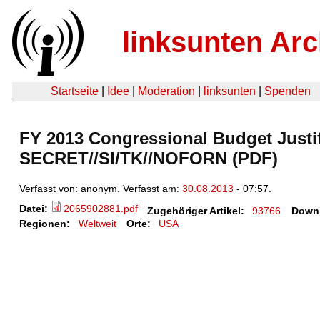
linksunten Arc
Startseite
|
Idee
|
Moderation
|
linksunten
|
Spenden
FY 2013 Congressional Budget Justif
SECRET//SI/TK//NOFORN (PDF)
Verfasst von: anonym. Verfasst am:
30.08.2013
- 07:57.
Datei:
2065902881.pdf
Zugehöriger Artikel:
93766
Down
Regionen:
Weltweit
Orte:
USA