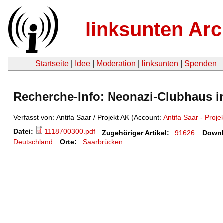
linksunten Arc
Startseite
|
Idee
|
Moderation
|
linksunten
|
Spenden
Recherche-Info: Neonazi-Clubhaus i
Verfasst von: Antifa Saar / Projekt AK (Account:
Antifa Saar - Proje
Datei:
1118700300.pdf
Zugehöriger Artikel:
91626
Downl
Deutschland
Orte:
Saarbrücken