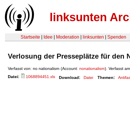
linksunten Arc
Startseite
|
Idee
|
Moderation
|
linksunten
|
Spenden
Verlosung der Presseplätze für den 
Verfasst von: no nationalism (Account:
nonationalism
). Verfasst a
Datei:
1068894451.xls
Download:
Datei
Themen:
Antif