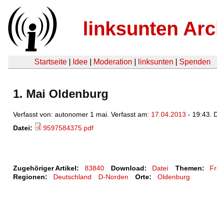
linksunten Arc
Startseite
|
Idee
|
Moderation
|
linksunten
|
Spenden
1. Mai Oldenburg
Verfasst von: autonomer 1 mai. Verfasst am:
17.04.2013
- 19:43. 
Datei:
9597584375.pdf
Zugehöriger Artikel:
83840
Download:
Datei
Themen:
F
Regionen:
Deutschland
D-Norden
Orte:
Oldenburg