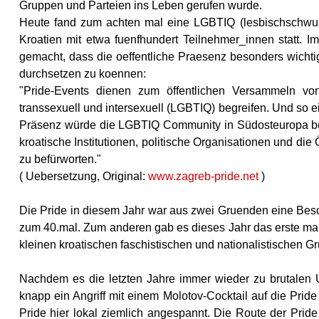
Gruppen und Parteien ins Leben gerufen wurde.
Heute fand zum achten mal eine LGBTIQ (lesbischschwulbi
Kroatien mit etwa fuenfhundert Teilnehmer_innen statt. Im
gemacht, dass die oeffentliche Praesenz besonders wichti
durchsetzen zu koennen:
"Pride-Events dienen zum öffentlichen Versammeln von 
transsexuell und intersexuell (LGBTIQ) begreifen. Und so ein
Präsenz würde die LGBTIQ Community in Südosteuropa best
kroatische Institutionen, politische Organisationen und d
zu befürworten."
( Uebersetzung, Original:
www.zagreb-pride.net
)
Die Pride in diesem Jahr war aus zwei Gruenden eine Beso
zum 40.mal. Zum anderen gab es dieses Jahr das erste mal
kleinen kroatischen faschistischen und nationalistischen 
Nachdem es die letzten Jahre immer wieder zu brutalen U
knapp ein Angriff mit einem Molotov-Cocktail auf die Prid
Pride hier lokal ziemlich angespannt. Die Route der Pri