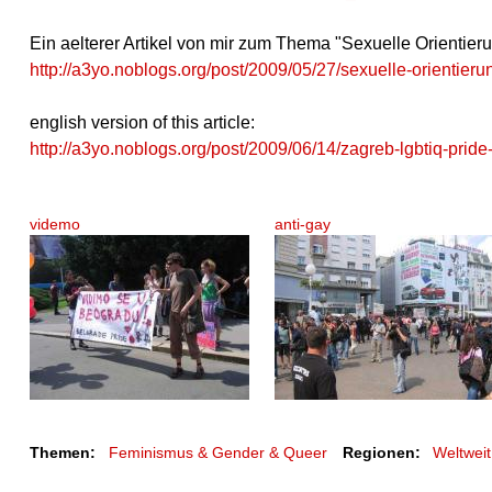
Ein aelterer Artikel von mir zum Thema "Sexuelle Orientieru
http://a3yo.noblogs.org/post/2009/05/27/sexuelle-orientierun
english version of this article:
http://a3yo.noblogs.org/post/2009/06/14/zagreb-lgbtiq-pride
videmo
anti-gay
Themen:
Feminismus & Gender & Queer
Regionen:
Weltweit