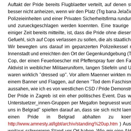
Auftakt der Pride bereits Flugblaetter verteilt, auf dene
besser nicht anheizen, wenn wir den Platz (Trg bana Jelačić
Polizeieinheiten und einer Privaten Sicherheitsfirma rund
und zurueckgeschlagen werden koennten. Eine traurige R
einiger Zeit bereits mitteilte, ist, dass die Pride ohne di
Gefuehl, sich auf Cops verlassen zu sollen, die als staatli
Wir bewegten uns darauf im gepanzerten Polizeikessel m
Innenstadt und erreichten den Ort der Gegenkundgebung (
Cop, der einen Feuerloescher mit Pfefferspray fuer den Fa
Aktivist in weiblicher Militaeruniform, langen Stiefeln 
waren wirklich "dressed up". Vor allem Maenner wirkten me
einem Banner und Flaggen, auf denen "Tod dem Faschismus
aussahen, wie ich es von westlichen CSD / Pride Demonstr
Der Pride in Zagreb ist ein eher politisches Event. Das 
Unterstuetzer_innen-Gruppen per Megafon begruesst wurd
uns in Belgrad" spielten darauf an, dass sie sich nicht la
einen Pride in Belgrad abhalten zu koe
http://www.amnesty.at/lgbt/archiv/standing%20up.htm
) Aus
weitaus schwereren Stand vor Ort haben. Wie mir eine Akti