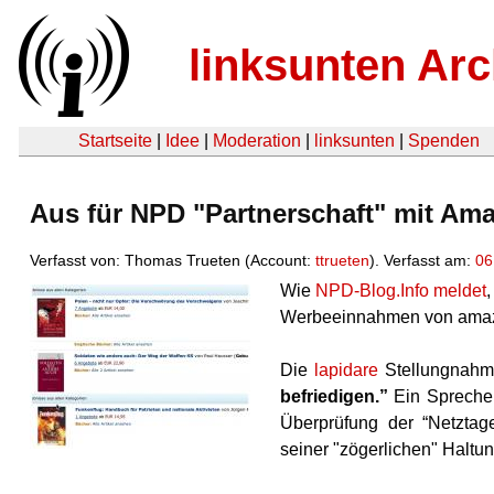
linksunten Arc
Startseite
|
Idee
|
Moderation
|
linksunten
|
Spenden
Aus für NPD "Partnerschaft" mit Am
Verfasst von: Thomas Trueten (Account:
ttrueten
). Verfasst am:
06
Wie
NPD-Blog.Info meldet
Werbeeinnahmen von amazon
Die
lapidare
Stellungnah
befriedigen.”
Ein Sprecher
Überprüfung der “Netzta
seiner "zögerlichen" Haltung