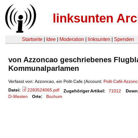
linksunten Arc
Startseite
|
Idee
|
Moderation
|
linksunten
|
Spenden
von Azzoncao geschriebenes Flugbla
Kommunalparlamen
Verfasst von: Azzoncao, ein Polit-Cafe (Account:
Polit-Cafè Azzon
Datei:
2283524065.pdf
Zugehöriger Artikel:
71012
Down
D-Westen
Orte:
Bochum