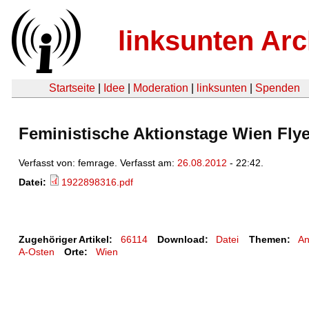
linksunten Arc
Startseite
|
Idee
|
Moderation
|
linksunten
|
Spenden
Feministische Aktionstage Wien Flye
Verfasst von: femrage. Verfasst am:
26.08.2012
- 22:42.
Datei:
1922898316.pdf
Zugehöriger Artikel:
66114
Download:
Datei
Themen:
An
A-Osten
Orte:
Wien