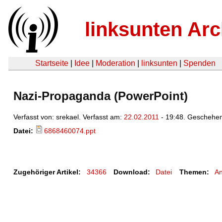
linksunten Arc
Startseite
|
Idee
|
Moderation
|
linksunten
|
Spenden
Nazi-Propaganda (PowerPoint)
Verfasst von: srekael. Verfasst am:
22.02.2011
- 19:48. Geschehe
Datei:
6868460074.ppt
Zugehöriger Artikel:
34366
Download:
Datei
Themen:
An