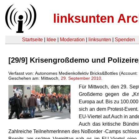
linksunten Arc
Startseite
|
Idee
|
Moderation
|
linksunten
|
Spenden
[29/9] Krisengroßdemo und Polizeire
Verfasst von: Autonomes Medienkollektiv Bricks&Bottles (Account:
Geschehen am: Mittwoch,
29. September 2010
.
Für Mittwoch, den 29. Se
Großdemo gegen die „Kri
Europa auf. Bis zu 100.000
sich an dem Protest-Event.
EU-Viertel auf.Auch in an
Auch das kritische Bündnis
Zahlreiche TeilnehmerInnen des NoBorder -Camps schlosse
Bereits am späten Vormittag gab es im EU-Viertel ein