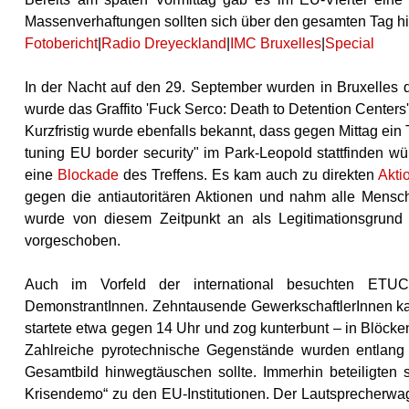
Massenverhaftungen sollten sich über den gesamten Tag hin
Fotobericht
|
Radio Dreyeckland
|
IMC Bruxelles
|
Special
In der Nacht auf den 29. September wurden in Bruxelles
wurde das Graffito 'Fuck Serco: Death to Detention Centers
Kurzfristig wurde ebenfalls bekannt, dass gegen Mittag ein
tuning EU border security" im Park-Leopold stattfinden w
eine
Blockade
des Treffens. Es kam auch zu direkten
Akti
gegen die antiautoritären Aktionen und nahm alle Mensch
wurde von diesem Zeitpunkt an als Legitimationsgrun
vorgeschoben.
Auch im Vorfeld der international besuchten ETUC-
DemonstrantInnen. Zehntausende GewerkschaftlerInnen 
startete etwa gegen 14 Uhr und zog kunterbunt – in Blöcke
Zahlreiche pyrotechnische Gegenstände wurden entlang
Gesamtbild hinwegtäuschen sollte. Immerhin beteiligte
Krisendemo“ zu den EU-Institutionen. Der Lautsprecherwage