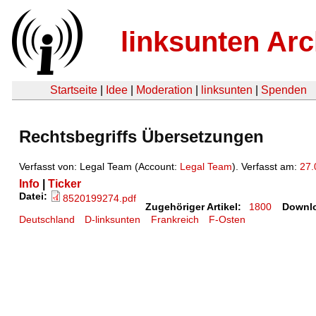
linksunten Arc
Startseite
|
Idee
|
Moderation
|
linksunten
|
Spenden
Rechtsbegriffs Übersetzungen
Verfasst von: Legal Team (Account:
Legal Team
). Verfasst am:
27.
Info
|
Ticker
Datei:
8520199274.pdf
Zugehöriger Artikel:
1800
Downl
Deutschland
D-linksunten
Frankreich
F-Osten