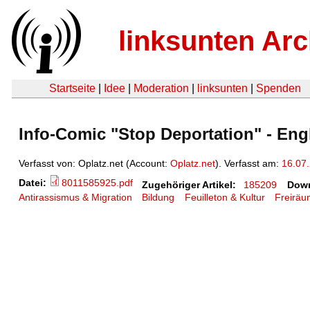
linksunten Arc
Startseite
|
Idee
|
Moderation
|
linksunten
|
Spenden
Info-Comic "Stop Deportation" - Eng
Verfasst von: Oplatz.net (Account:
Oplatz.net
). Verfasst am:
16.07
Datei:
8011585925.pdf
Zugehöriger Artikel:
185209
Down
Antirassismus & Migration
Bildung
Feuilleton & Kultur
Freirä