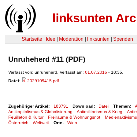
linksunten Arc
Startseite
|
Idee
|
Moderation
|
linksunten
|
Spenden
Unruheherd #11 (PDF)
Verfasst von: unruheherd. Verfasst am:
01.07.2016
- 18:35.
Datei:
2029109415.pdf
Zugehöriger Artikel:
183791
Download:
Datei
Themen:
Antikapitalismus & Globalisierung
Antimilitarismus & Krieg
Antir
Feuilleton & Kultur
Freiräume & Wohnungsnot
Medienaktivismu
Österreich
Weltweit
Orte:
Wien