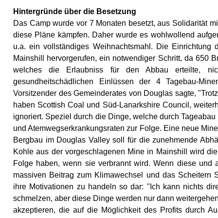
Hintergründe über die Besetzung
Das Camp wurde vor 7 Monaten besetzt, aus Solidarität m
diese Pläne kämpfen. Daher wurde es wohlwollend aufge
u.a. ein vollständiges Weihnachtsmahl. Die Einrichtun
Mainshill hervorgerufen, ein notwendiger Schritt, da 650
welches die Erlaubniss für den Abbau erteilte, ni
gesundheitschädlichen Einlüssen der 4 Tagebau-Mine
Vorsitzender des Gemeinderates von Douglas sagte, "Trotz
haben Scottish Coal und Süd-Lanarkshire Council, weiterhi
ignoriert. Speziel durch die Dinge, welche durch Tageaba
und Atemwegserkrankungsraten zur Folge. Eine neue Mine 1
Bergbau im Douglas Valley soll für die zunehmende Abhän
Kohle aus der vorgeschlagenen Mine in Mainshill wird die
Folge haben, wenn sie verbrannt wird. Wenn diese und a
massiven Beitrag zum Klimawechsel und das Scheitern Sch
ihre Motivationen zu handeln so dar: "Ich kann nichts d
schmelzen, aber diese Dinge werden nur dann weitergehen,
akzeptieren, die auf die Möglichkeit des Profits durch 