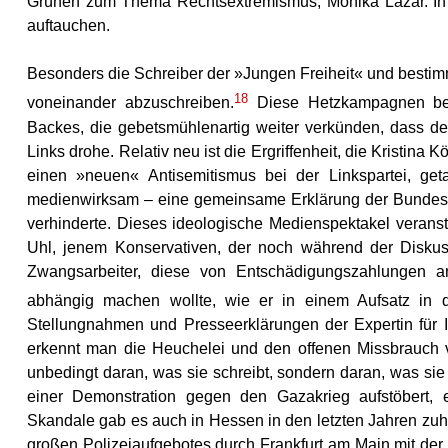
Grünen zum Thema Rechtsextremismus, Monika Lazar. I
auftauchen.
Besonders die Schreiber der »Jungen Freiheit« und besti
18
voneinander abzuschreiben.
Diese Hetzkampagnen bez
Backes, die gebetsmühlenartig weiter verkünden, dass d
Links drohe. Relativ neu ist die Ergriffenheit, die Kristina
einen »neuen« Antisemitismus bei der Linkspartei, getar
medienwirksam – eine gemeinsame Erklärung der Bundestag
verhinderte. Dieses ideologische Medienspektakel verans
Uhl, jenem Konservativen, der noch während der Disku
Zwangsarbeiter, diese von Entschädigungszahlungen a
abhängig machen wollte, wie er in einem Aufsatz in d
Stellungnahmen und Presseerklärungen der Expertin für 
erkennt man die Heuchelei und den offenen Missbrauch vo
unbedingt daran, was sie schreibt, sondern daran, was sie 
einer Demonstration gegen den Gazakrieg aufstöbert,
Skandale gab es auch in Hessen in den letzten Jahren zu
großen Polizeiaufgebotes durch Frankfurt am Main mit de