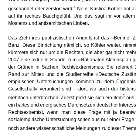
4
geschändet oder zerstört wird.
Nein, Kristina Köhler hat a
auf ihr rechtes Bauchgefühl. Und das sagt ihr vor allem
Moslems und antisemitischen Linken.
Das Ziel ihres publizistischen Angriffs ist das »Berline
Benz. Diese Einrichtung nämlich, so Köhler weiter, nim
kümmere sich nur um die Rechten, die aber gar nicht meh
2007 eine aktuelle Stunde zum »Nationalen Aktionsplan g
der Grünen in Sachen Rechtsextremismus. Sie referiert ü
Rand zur Mitte« und die Studienreihe »Deutsche Zustände
empirischen Untersuchungen kommen zu dem Ergebnis, da
Gesellschaft« verankert sind – dort, wo auch der histor
5
mehrfach unterbrochen. Zuerst pickt sie sich ein Item
aus 
ein hartes und energisches Durchsetzen deutscher Interess
Rechtsextremist, wenn man diese Frage mit ja beantwo
sozialempirische Untersuchung selten aus nur einer Frage b
noch andere wissenschaftliche Meinungen zu dieser Thema