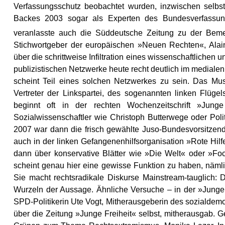
Verfassungsschutz beobachtet wurden, inzwischen selbs
Backes 2003 sogar als Experten des Bundesverfassung
veranlasste auch die Süddeutsche Zeitung zu der Bem
Stichwortgeber der europäischen »Neuen Rechten«, Alain
über die schrittweise Infiltration eines wissenschaftliche
publizistischen Netzwerke heute recht deutlich im medialen 
scheint Teil eines solchen Netzwerkes zu sein. Das Mus
Vertreter der Linkspartei, des sogenannten linken Flüg
beginnt oft in der rechten Wochenzeitschrift »Jung
Sozialwissenschaftler wie Christoph Butterwege oder Politi
2007 war dann die frisch gewählte Juso-Bundesvorsitzend
auch in der linken Gefangenenhilfsorganisation »Rote Hilf
dann über konservative Blätter wie »Die Welt« oder »Foc
scheint genau hier eine gewisse Funktion zu haben, näml
Sie macht rechtsradikale Diskurse Mainstream-tauglich: Di
Wurzeln der Aussage. Ähnliche Versuche – in der »Jungen
SPD-Politikerin Ute Vogt, Mitherausgeberin des sozialdemo
über die Zeitung »Junge Freiheit« selbst, mitherausgab. G