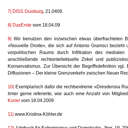
7|
DISS Duisburg
, 21.0409.
8|
DasErste
vom 18.04.09
9|
Wir benutzen den inzwischen etwas überfrachteten B
»Nouvelle Droite«, die sich auf Antonio Gramsci bezieht
vorpolitischen Raums durch Infiltration des medial
anschließende rechtsintellektuelle Zirkel und publizi
Konservatismus. Zur Übersicht der Begriffsdefinition vgl.
Diffusionen – Der kleine Grenzverkehr zwischen Neuer Rec
10|
Exemplarisch dafür die rechtsextreme »Dresdensia Rug
Irmer gerne referierte, wie auch eine Anzahl von Mitgli
Kurier
vom 18.04.2009
11|
www.Kristina-Köhler.de
12|
Jahrbuch für Extremismus und Demokratie, Jhrg. 19, 20