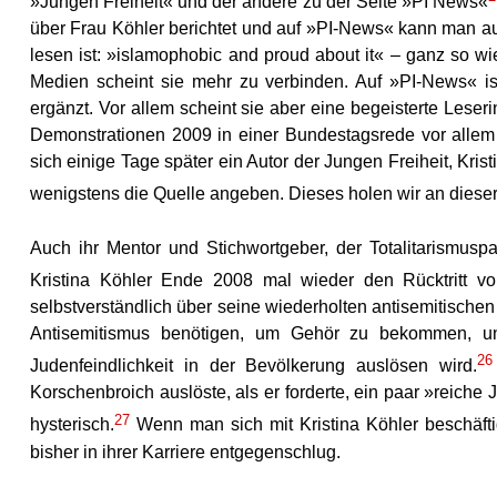
»Jungen Freiheit« und der andere zu der Seite »PI News«
über Frau Köhler berichtet und auf »PI-News« kann man a
lesen ist: »islamophobic and proud about it« – ganz so wi
Medien scheint sie mehr zu verbinden. Auf »PI-News« ist
ergänzt. Vor allem scheint sie aber eine begeisterte Leser
Demonstrationen 2009 in einer Bundestagsrede vor allem 
sich einige Tage später ein Autor der Jungen Freiheit, Krist
wenigstens die Quelle angeben. Dieses holen wir an dieser
Auch ihr Mentor und Stichwortgeber, der Totalitarismusp
Kristina Köhler Ende 2008 mal wieder den Rücktritt von 
selbstverständlich über seine wiederholten antisemitisch
Antisemitismus benötigen, um Gehör zu bekommen, un
26
Judenfeindlichkeit in der Bevölkerung auslösen wird.
Korschenbroich auslöste, als er forderte, ein paar »reiche
27
hysterisch.
Wenn man sich mit Kristina Köhler beschäftig
bisher in ihrer Karriere entgegenschlug.