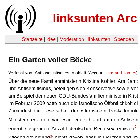
linksunten Arc
Startseite
|
Idee
|
Moderation
|
linksunten
|
Spenden
Ein Garten voller Böcke
Verfasst von: Antifaschistisches Infoblatt (Account:
fire and flames
Über die neue Familienministerin Kristina Köhler: Am Kam
und Antisemitismus, beteiligen sich Konservative sowie Ve
am Beispiel der neuen CDU-Bundesfamilienministerin Krist
Im Februar 2009 hatte auch die israelische Öffentlichkeit d
Zumindest die Leserschaft der »Jerusalem Post« konn
Ministerin erfahren, wie es in Deutschland um den Antisemit
2
erneut steigenden Anzahl deutscher Rechtsextremisten
3
Wiedervereinigung
; nichts davon, dass in Deutschland im