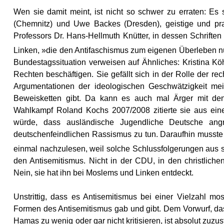
Wen sie damit meint, ist nicht so schwer zu erraten: E
(Chemnitz) und Uwe Backes (Dresden), geistige und pra
Professors Dr. Hans-Hellmuth Knütter, in dessen Schriften
Linken, »die den Antifaschismus zum eigenen Überleben n
Bundestagssituation verweisen auf Ähnliches: Kristina Kö
Rechten beschäftigen. Sie gefällt sich in der Rolle der r
Argumentationen der ideologischen Geschwätzigkeit meis
Beweisketten gibt. Da kann es auch mal Ärger mit den 
Wahlkampf Roland Kochs 2007/2008 zitierte sie aus einer
würde, dass ausländische Jugendliche Deutsche angr
deutschenfeindlichen Rassismus zu tun. Daraufhin musste 
einmal nachzulesen, weil solche Schlussfolgerungen aus s
den Antisemitismus. Nicht in der CDU, in den christlich
Nein, sie hat ihn bei Moslems und Linken entdeckt.
Unstrittig, dass es Antisemitismus bei einer Vielzahl m
Formen des Antisemitismus gab und gibt. Dem Vorwurf, da
Hamas zu wenig oder gar nicht kritisieren, ist absolut zuzu