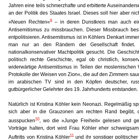
Jahren eine teils schmerzhafte und erbitterte Auseinanders
an der Politik des Staates Israel. Dieses soll hier aber ni
9
»Neuen Rechten«
– in deren Dunstkreis man auch ei
Antisemitismus zu missbrauchen. Dieser Missbrauch beste
entpolitisieren. Antisemitismus ist in Köhlers Denkart imm
man nur an den Rändern der Gesellschaft findet. A
nationalkonservativer Machtpolitik gesucht. Die Geschic
politisch rechte Geschichte, egal ob christlich, konserv
widerwärtige Antisemitismus in Teilen der moslemischen 
Protokolle der Weisen von Zion«, die auf den Zimmern saud
im arabischen TV sind in den Köpfen deutscher, russi
gutbürgerlicher Gelehrter des 19. Jahrhunderts entstanden.
Natürlich ist Kristina Köhler kein Neonazi. Regelmäßig 
sich aber in die Grauzonen am rechten Rand begibt, d
10
ausspucken
, wo die »Junge Freiheit« gelesen und gefö
Vorträge halten, dort wird Frau Köhler eher schweigsam
11
Auftritts von Kristina Köhler
und ihr sonstiger politisch