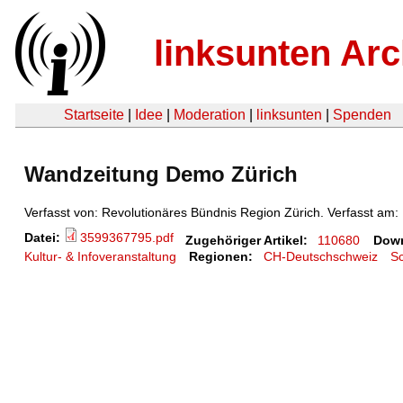
linksunten Arc
Startseite
|
Idee
|
Moderation
|
linksunten
|
Spenden
Wandzeitung Demo Zürich
Verfasst von: Revolutionäres Bündnis Region Zürich. Verfasst am:
Datei:
3599367795.pdf
Zugehöriger Artikel:
110680
Down
Kultur- & Infoveranstaltung
Regionen:
CH-Deutschschweiz
S